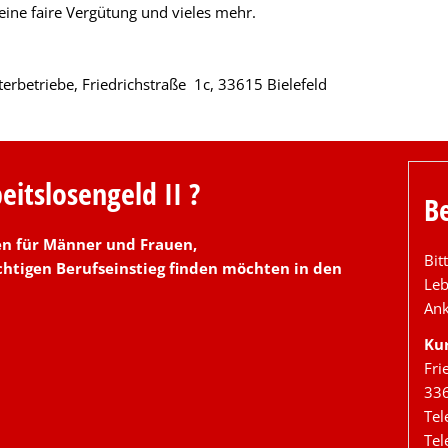
eine faire Vergütung und vieles mehr.
erbetriebe, Friedrichstraße 1c, 33615 Bielefeld
itslosengeld II ?
B
en für Männer und Frauen,
Bit
chtigen Berufseinstieg finden möchten i
n den
Leb
Ank
Ku
Fri
336
Tel
Tel