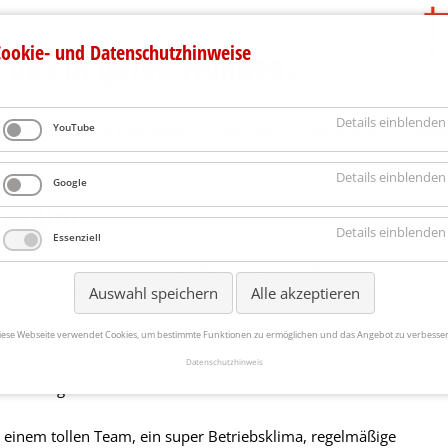
ookie- und Datenschutzhinweise
Details einblenden
gsprofis
Aus einer Hand
Über uns
Neuigkeiten
Stell
YouTube
Details einblenden
Google
Kurz Um
Details einblenden
Essenziell
ualifizierte und zuverlässige
Facharbeiter*innen und
nen, Fachkräfte für Möbel-, Küchen- und Umzugsservice und
Auswahl speichern
Alle akzeptieren
iese Webseite verwendet Cookies, um bestimmte Funktionen zu ermöglichen und das Angebot zu verbesser
haft, arbeiten serviceorientiert, effizient und geben Ihr Wissen
Datenschutzhinweis
ntwortung und denken mit?
n einem tollen Team, ein super Betriebsklima, regelmäßige